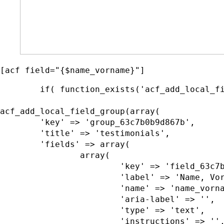
[acf field="{$name_vorname}"]
	if( function_exists('acf_add_local_field_group') ):

acf_add_local_field_group(array(

	'key' => 'group_63c7b0b9d867b',

	'title' => 'testimonials',

	'fields' => array(

		array(

			'key' => 'field_63c7b0ba92327',

			'label' => 'Name, Vorname',

			'name' => 'name_vorname',

			'aria-label' => '',

			'type' => 'text',

			'instructions' => '',
