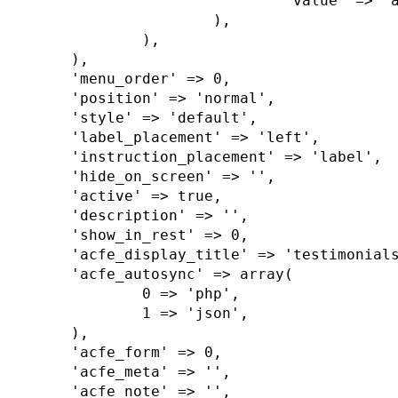
				'value' => 'all',

			),

		),

	),

	'menu_order' => 0,

	'position' => 'normal',

	'style' => 'default',

	'label_placement' => 'left',

	'instruction_placement' => 'label',

	'hide_on_screen' => '',

	'active' => true,

	'description' => '',

	'show_in_rest' => 0,

	'acfe_display_title' => 'testimonials',

	'acfe_autosync' => array(

		0 => 'php',

		1 => 'json',

	),

	'acfe_form' => 0,

	'acfe_meta' => '',

	'acfe_note' => '',
