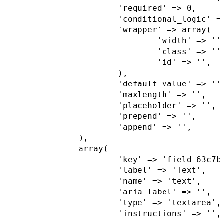
			'required' => 0,

			'conditional_logic' => 0,

			'wrapper' => array(

				'width' => '',

				'class' => '',

				'id' => '',

			),

			'default_value' => '',

			'maxlength' => '',

			'placeholder' => '',

			'prepend' => '',

			'append' => '',

		),

		array(

			'key' => 'field_63c7b0f794a72',

			'label' => 'Text',

			'name' => 'text',

			'aria-label' => '',

			'type' => 'textarea',

			'instructions' => '',
