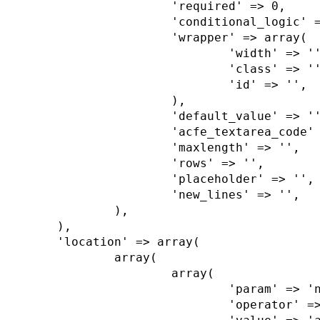
			'required' => 0,

			'conditional_logic' => 0,

			'wrapper' => array(

				'width' => '',

				'class' => '',

				'id' => '',

			),

			'default_value' => '',

			'acfe_textarea_code' => 0,

			'maxlength' => '',

			'rows' => '',

			'placeholder' => '',

			'new_lines' => '',

		),

	),

	'location' => array(

		array(

			array(

				'param' => 'nav_menu',

				'operator' => '==',
